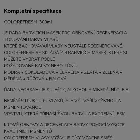
Kompletní specifikace
COLOREFRESH 300ml
JE ŘADA BARVICÍCH MASEK PRO OBNOVENÍ, REGENERACI A
TÓNOVÁNÍ BARVY VLASŮ,
KTERÉ ZACHOVÁVAJÍ VLASY NEUSTÁLE REGENEROVANÉ.
COLOREFRESH SE SKLÁDÁ Z 8 BARVICÍCH MASEK, KTERÉ SI
MŮŽETE VYBRAT PODLE
POŽADOVANÉ BARVY NEBO TÓNU:
MODRÁ • ČOKOLÁDOVÁ • ČERVENÁ • ZLATÁ • ZELENÁ •
MĚDĚNÁ • RŮŽOVÁ • FIALOVÁ
ŘADA NEOBSAHUJE SULFÁTY, ALKOHOL A MINERÁLNÍ OLEJE.
NEMĚNÍ STRUKTURU VLASŮ, ALE VYTVÁŘÍ VÝŽIVNOU A
PIGMENTOVANOU
VRSTVU, KTERÁ PŘINÁŠÍ ŽIVOU BARVU A EXTRÉMNÍ LESK.
KROMĚ OBNOVY A REGENERACE BARVY POMOCÍ VYSOCE
KVALITNÍCH PIGMENTŮ
COLOREFRESH VLASY VYŽIVUJE DÍKY VZÁCNÉ SMĚSI