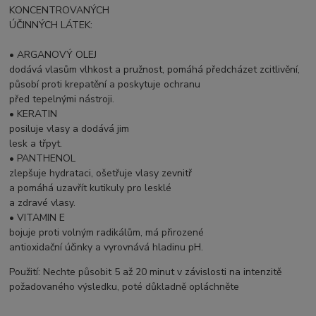
KONCENTROVANÝCH
ÚČINNÝCH LÁTEK:
• ARGANOVÝ OLEJ
dodává vlasům vlhkost a pružnost, pomáhá předcházet zcitlivění,
působí proti krepatění a poskytuje ochranu
před tepelnými nástroji.
• KERATIN
posiluje vlasy a dodává jim
lesk a třpyt.
• PANTHENOL
zlepšuje hydrataci, ošetřuje vlasy zevnitř
a pomáhá uzavřít kutikuly pro lesklé
a zdravé vlasy.
• VITAMIN E
bojuje proti volným radikálům, má přirozené
antioxidační účinky a vyrovnává hladinu pH.
Použití: Nechte působit 5 až 20 minut v závislosti na intenzitě
požadovaného výsledku, poté důkladně opláchněte