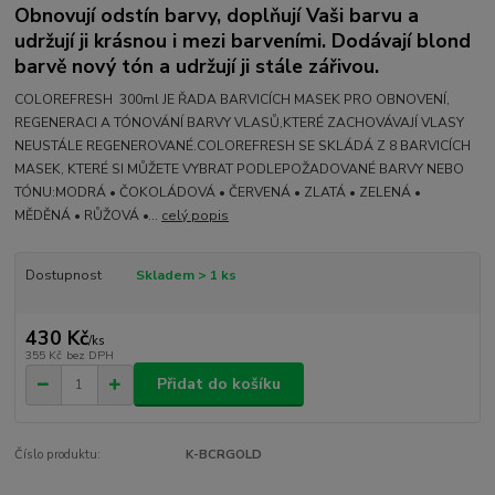
Obnovují odstín barvy, doplňují Vaši barvu a
udržují ji krásnou i mezi barveními. Dodávají blond
barvě nový tón a udržují ji stále zářivou.
COLOREFRESH 300ml JE ŘADA BARVICÍCH MASEK PRO OBNOVENÍ,
REGENERACI A TÓNOVÁNÍ BARVY VLASŮ,KTERÉ ZACHOVÁVAJÍ VLASY
NEUSTÁLE REGENEROVANÉ.COLOREFRESH SE SKLÁDÁ Z 8 BARVICÍCH
MASEK, KTERÉ SI MŮŽETE VYBRAT PODLEPOŽADOVANÉ BARVY NEBO
TÓNU:MODRÁ • ČOKOLÁDOVÁ • ČERVENÁ • ZLATÁ • ZELENÁ •
MĚDĚNÁ • RŮŽOVÁ •...
celý popis
Dostupnost
Skladem > 1 ks
430 Kč
/
ks
355 Kč
bez DPH
Přidat do košíku
Číslo produktu:
K-BCRGOLD