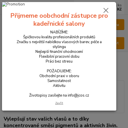
0
ks
CZK
za
0 Kč
Přijmeme oobchodní zástupce pro
kadeřnické salony
Menu
NABÍZÍME:
Špičkovou kvalitu profesionálních produktů
Značku s největší nabídkou vlasových barev, péče a
Hledat
stylingu
Nejlepší finanční ohodnocení
Flexibilní pracovní dobu
Úvod
VŠECHNY PRODUKTY
COLOREFRESH Gold 300ml
Práci bez stresu
COLOREFRESH Gold 300ml
POŽADUJEME:
Obchodní praxi v oboru
Samostatnost
Aktivitu
Životopisy zasílejte na info@jcos.cz
Zavřít
Vylepšují stav vašich vlasů a to díky
koncentrované směsi pigmentů a aktivních živin.