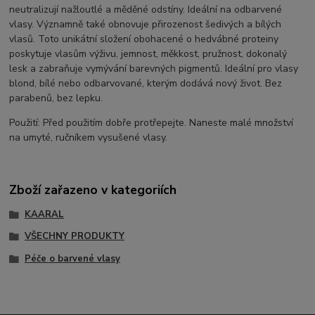
neutralizují nažloutlé a měděné odstíny. Ideální na odbarvené
vlasy. Významně také obnovuje přirozenost šedivých a bílých
vlasů. Toto unikátní složení obohacené o hedvábné proteiny
poskytuje vlasům výživu, jemnost, měkkost, pružnost, dokonalý
lesk a zabraňuje vymývání barevných pigmentů. Ideální pro vlasy
blond, bílé nebo odbarvované, kterým dodává nový život. Bez
parabenů, bez lepku.
Použití: Před použitím dobře protřepejte. Naneste malé množství
na umyté, ručníkem vysušené vlasy.
Zboží zařazeno v kategoriích
KAARAL
VŠECHNY PRODUKTY
Péče o barvené vlasy