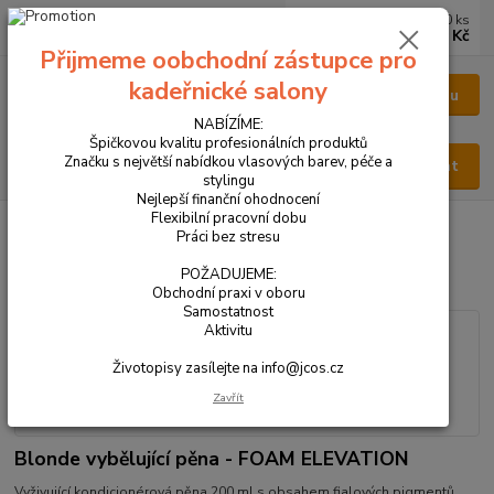
0
ks
CZK
za
0 Kč
Přijmeme oobchodní zástupce pro
kadeřnické salony
Menu
NABÍZÍME:
Špičkovou kvalitu profesionálních produktů
Značku s největší nabídkou vlasových barev, péče a
Hledat
stylingu
Nejlepší finanční ohodnocení
Flexibilní pracovní dobu
Úvod
VŠECHNY PRODUKTY
Blonde vybělující pěna 200 ml
Práci bez stresu
Blonde vybělující pěna 200 ml
POŽADUJEME:
Obchodní praxi v oboru
Samostatnost
Aktivitu
Životopisy zasílejte na info@jcos.cz
Zavřít
Blonde vybělující pěna - FOAM ELEVATION
Vyživující kondicionérová pěna 200 ml s obsahem fialových pigmentů,