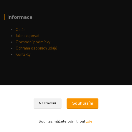
Informace
O nás
Jak nakupovat
Obchodní podmínky
Ochrana osobních údajů
Kontakty
Souhlasím
Nastavení
Souhlas můžete odmítnout
zde
.
Vytvořeno na
Eshop-rychle.cz