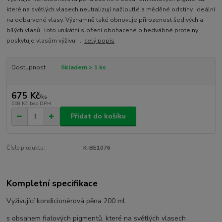
které na světlých vlasech neutralizují nažloutlé a měděné odstíny. Ideální
na odbarvené vlasy. Významně také obnovuje přirozenost šedivých a
bílých vlasů. Toto unikátní složení obohacené o hedvábné proteiny
poskytuje vlasům výživu, ...
celý popis
Dostupnost
Skladem > 1 ks
675 Kč
/
ks
558 Kč
bez DPH
Přidat do košíku
Číslo produktu:
K-BE1076
Kompletní specifikace
Vyživující kondicionérová pěna 200 ml
s obsahem fialových pigmentů, které na světlých vlasech