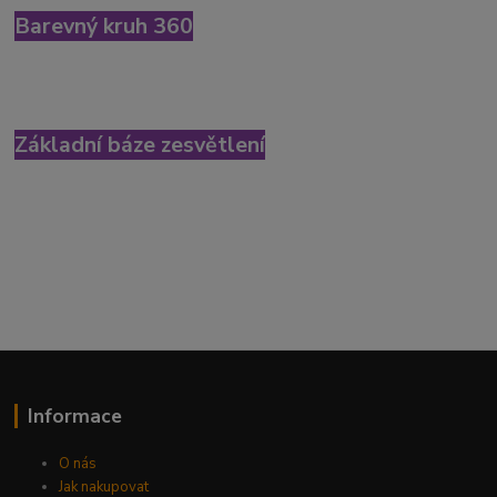
Barevný kruh 360
Základní báze zesvětlení
Informace
O nás
Jak nakupovat