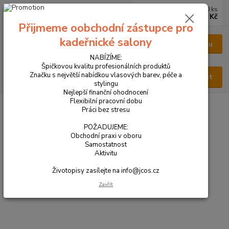
0
ks
CZK
za
0 Kč
Přijmeme oobchodní zástupce pro
kadeřnické salony
Menu
NABÍZÍME:
Špičkovou kvalitu profesionálních produktů
Značku s největší nabídkou vlasových barev, péče a
Hledat
stylingu
Nejlepší finanční ohodnocení
Flexibilní pracovní dobu
Úvod
BAREVNÉ KRUHY
Práci bez stresu
BAREVNÉ KRUHY
POŽADUJEME:
Obchodní praxi v oboru
Samostatnost
Barevný kruh Baco
Aktivitu
Životopisy zasílejte na info@jcos.cz
Barevný kruh Maraes
Zavřít