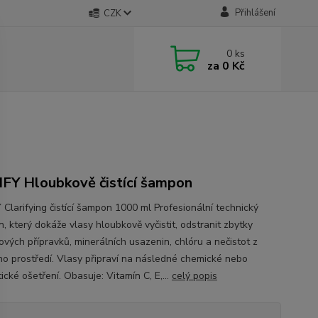
Přihlášení
CZK
0
ks
za
0 Kč
FY Hloubkově čistící šampon
 Clarifying čistící šampon 1000 ml Profesionální technický
, který dokáže vlasy hloubkově vyčistit, odstranit zbytky
ových přípravků, minerálních usazenin, chlóru a nečistot z
ího prostředí. Vlasy připraví na následné chemické nebo
cké ošetření. Obasuje: Vitamín C, E,...
celý popis