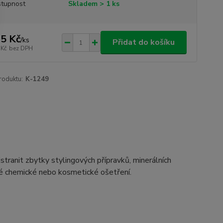
tupnost
Skladem > 1 ks
5 Kč
/
ks
Přidat do košíku
 Kč
bez DPH
roduktu:
K-1249
stranit zbytky stylingových přípravků, minerálních
edné chemické nebo kosmetické ošetření.