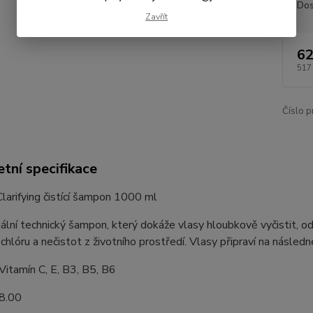
Dos
Zavřít
62
517
Číslo p
tní specifikace
arifying čistící šampon 1000 ml
ální technický šampon, který dokáže vlasy hloubkově vyčistit, od
 chlóru a nečistot z životního prostředí. Vlasy připraví na násl
Vitamín C, E, B3, B5, B6
8.00