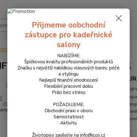
Přijmeme oobchodní
Hledat
zástupce pro kadeřnické
salony
VŠECHNY PRODUKTY
PURIFY Clarifying šampon 1000 ml
NABÍZÍME:
Špičkovou kvalitu profesionálních produktů
FY Clarifying šampon 1000 ml
Značku s největší nabídkou vlasových barev, péče
a stylingu
PURI
Nejlepší finanční ohodnocení
Flexibilní pracovní dobu
PURIFY
Práci bez stresu
šampon
styling
POŽADUJEME:
Obchodní praxi v oboru
životn
Samostatnost
kosmeti
Aktivitu
Životopisy zasílejte na info@jcos.cz