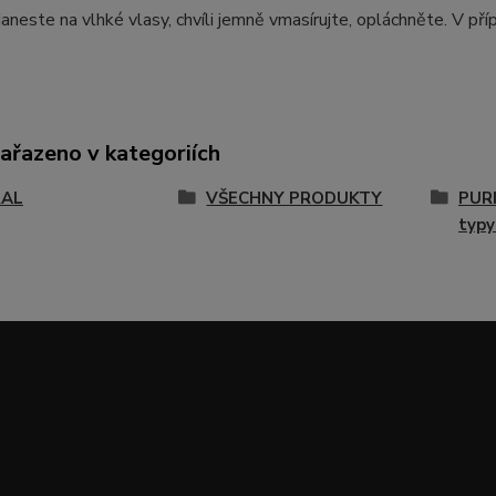
Naneste na vlhké vlasy, chvíli jemně vmasírujte, opláchněte. V př
zařazeno v kategoriích
RAL
VŠECHNY PRODUKTY
PURI
typy