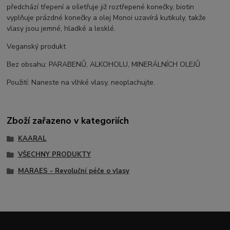
předchází třepení a ošetřuje již roztřepené konečky, biotin
vyplňuje prázdné konečky a olej Monoi uzavírá kutikuly, takže
vlasy jsou jemné, hladké a lesklé.
Veganský produkt
Bez obsahu: PARABENŮ, ALKOHOLU, MINERÁLNÍCH OLEJŮ
Použití: Naneste na vlhké vlasy, neoplachujte.
Zboží zařazeno v kategoriích
KAARAL
VŠECHNY PRODUKTY
MARAES - Revoluční péče o vlasy