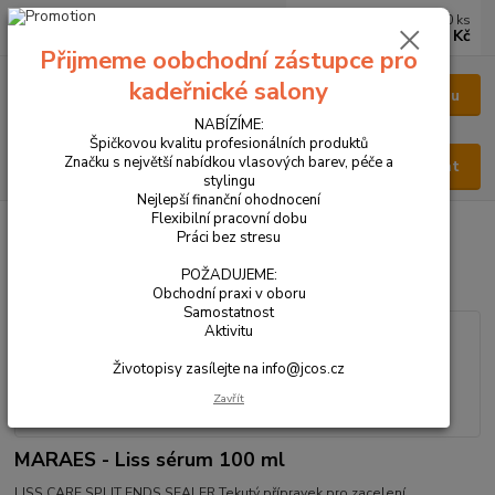
0
ks
CZK
za
0 Kč
Přijmeme oobchodní zástupce pro
kadeřnické salony
Menu
NABÍZÍME:
Špičkovou kvalitu profesionálních produktů
Značku s největší nabídkou vlasových barev, péče a
Hledat
stylingu
Nejlepší finanční ohodnocení
Flexibilní pracovní dobu
Úvod
VŠECHNY PRODUKTY
MARAES - Liss sérum 100 ml
Práci bez stresu
MARAES - Liss sérum 100 ml
POŽADUJEME:
Obchodní praxi v oboru
Samostatnost
Aktivitu
Životopisy zasílejte na info@jcos.cz
Zavřít
MARAES - Liss sérum 100 ml
LISS CARE SPLIT ENDS SEALER Tekutý přípravek pro zacelení