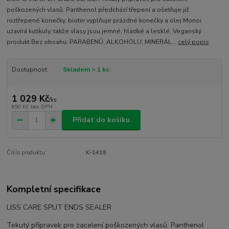
poškozených vlasů. Panthenol předchází třepení a ošetřuje již
roztřepené konečky, biotin vyplňuje prázdné konečky a olej Monoi
uzavírá kutikuly, takže vlasy jsou jemné, hladké a lesklé. Veganský
produkt Bez obsahu: PARABENŮ, ALKOHOLU, MINERÁL...
celý popis
Dostupnost
Skladem > 1 ks
1 029 Kč
/
ks
850 Kč
bez DPH
Přidat do košíku
Číslo produktu:
K-1418
Kompletní specifikace
LISS CARE SPLIT ENDS SEALER
Tekutý přípravek pro zacelení poškozených vlasů. Panthenol