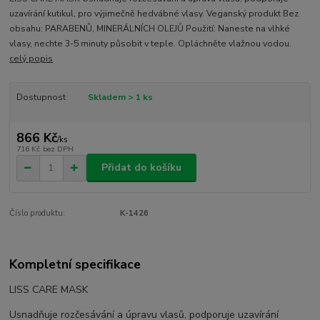
uzavírání kutikul, pro výjimečně hedvábné vlasy. Veganský produkt Bez
obsahu: PARABENŮ, MINERÁLNÍCH OLEJŮ Použití: Naneste na vlhké
vlasy, nechte 3-5 minuty působit v teple. Opláchněte vlažnou vodou.
celý popis
Dostupnost
Skladem > 1 ks
866 Kč
/
ks
716 Kč
bez DPH
Přidat do košíku
Číslo produktu:
K-1426
Kompletní specifikace
LISS CARE MASK
Usnadňuje rozčesávání a úpravu vlasů, podporuje uzavírání