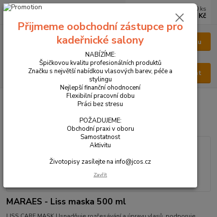
0
ks
CZK
za
0 Kč
Přijmeme oobchodní zástupce pro
kadeřnické salony
Menu
NABÍZÍME:
Špičkovou kvalitu profesionálních produktů
Značku s největší nabídkou vlasových barev, péče a
Hledat
stylingu
Nejlepší finanční ohodnocení
Flexibilní pracovní dobu
Úvod
VŠECHNY PRODUKTY
MARAES - Liss maska 500 ml
Práci bez stresu
MARAES - Liss maska 500 ml
POŽADUJEME:
Obchodní praxi v oboru
Samostatnost
Aktivitu
Životopisy zasílejte na info@jcos.cz
Zavřít
MARAES - Liss maska 500 ml
LISS CARE MASK Usnadňuje rozčesávání a úpravu vlasů, podporuje