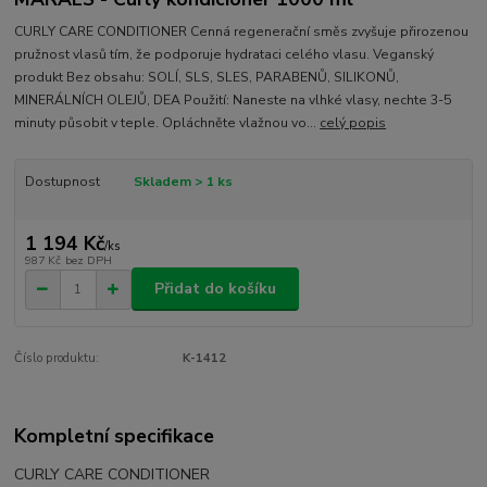
CURLY CARE CONDITIONER Cenná regenerační směs zvyšuje přirozenou
pružnost vlasů tím, že podporuje hydrataci celého vlasu. Veganský
produkt Bez obsahu: SOLÍ, SLS, SLES, PARABENŮ, SILIKONŮ,
MINERÁLNÍCH OLEJŮ, DEA Použití: Naneste na vlhké vlasy, nechte 3-5
minuty působit v teple. Opláchněte vlažnou vo...
celý popis
Dostupnost
Skladem > 1 ks
1 194 Kč
/
ks
987 Kč
bez DPH
Přidat do košíku
Číslo produktu:
K-1412
Kompletní specifikace
CURLY CARE CONDITIONER