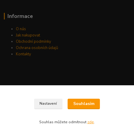
Informace
O nás
Jak nakupovat
Obchodní podmínky
Ochrana osobních údajů
Kontakty
Souhlasím
Nastavení
Souhlas můžete odmítnout
zde
.
Vytvořeno na
Eshop-rychle.cz