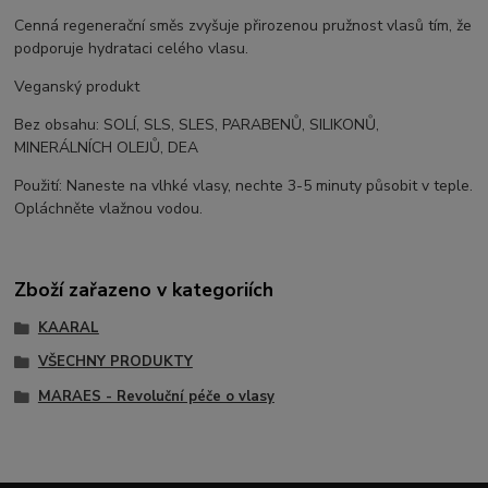
Cenná regenerační směs zvyšuje přirozenou pružnost vlasů tím, že
podporuje hydrataci celého vlasu.
Veganský produkt
Bez obsahu: SOLÍ, SLS, SLES, PARABENŮ, SILIKONŮ,
MINERÁLNÍCH OLEJŮ, DEA
Použití: Naneste na vlhké vlasy, nechte 3-5 minuty působit v teple.
Opláchněte vlažnou vodou.
Zboží zařazeno v kategoriích
KAARAL
VŠECHNY PRODUKTY
MARAES - Revoluční péče o vlasy