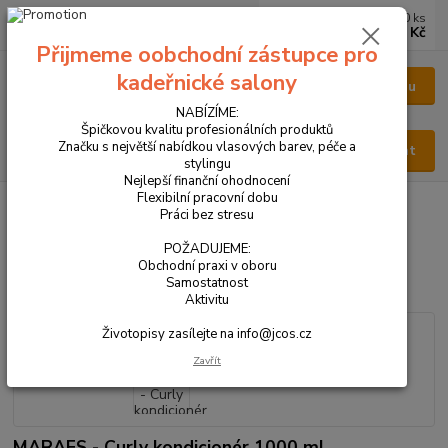
0
ks
CZK
za
0 Kč
Přijmeme oobchodní zástupce pro
kadeřnické salony
Menu
NABÍZÍME:
Špičkovou kvalitu profesionálních produktů
Značku s největší nabídkou vlasových barev, péče a
Hledat
stylingu
Nejlepší finanční ohodnocení
Flexibilní pracovní dobu
Úvod
VŠECHNY PRODUKTY
MARAES - Curly kondicionér 1000 ml
Práci bez stresu
MARAES - Curly kondicionér
POŽADUJEME:
Obchodní praxi v oboru
1000 ml
Samostatnost
Aktivitu
Životopisy zasílejte na info@jcos.cz
Zavřít
MARAES - Curly kondicionér 1000 ml