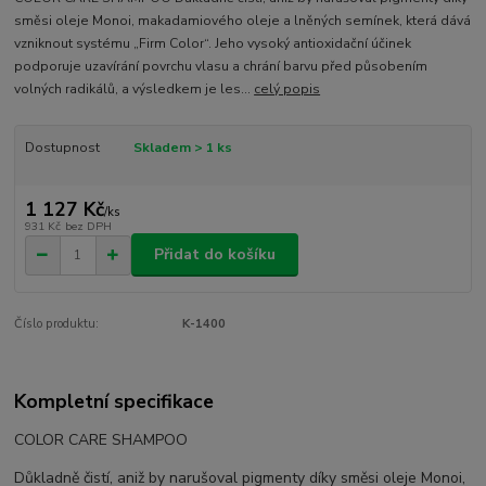
směsi oleje Monoi, makadamiového oleje a lněných semínek, která dává
vzniknout systému „Firm Color“. Jeho vysoký antioxidační účinek
podporuje uzavírání povrchu vlasu a chrání barvu před působením
volných radikálů, a výsledkem je les...
celý popis
Dostupnost
Skladem > 1 ks
1 127 Kč
/
ks
931 Kč
bez DPH
Přidat do košíku
Číslo produktu:
K-1400
Kompletní specifikace
COLOR CARE SHAMPOO
Důkladně čistí, aniž by narušoval pigmenty díky směsi oleje Monoi,