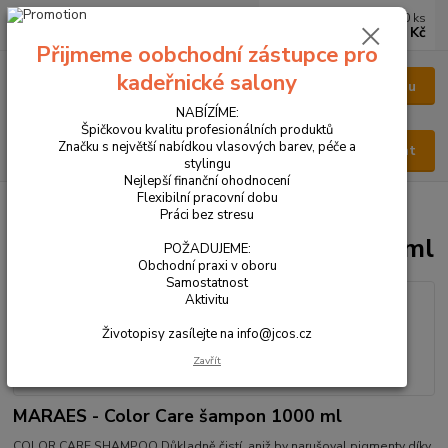
0
ks
CZK
za
0 Kč
Přijmeme oobchodní zástupce pro
kadeřnické salony
Menu
NABÍZÍME:
Špičkovou kvalitu profesionálních produktů
Značku s největší nabídkou vlasových barev, péče a
Hledat
stylingu
Nejlepší finanční ohodnocení
Flexibilní pracovní dobu
Úvod
VŠECHNY PRODUKTY
MARAES - Color šampon 1000 ml
Práci bez stresu
MARAES - Color šampon 1000 ml
POŽADUJEME:
Obchodní praxi v oboru
Samostatnost
Aktivitu
Životopisy zasílejte na info@jcos.cz
Zavřít
MARAES - Color Care šampon 1000 ml
COLOR CARE SHAMPOO Důkladně čistí, aniž by narušoval pigmenty díky