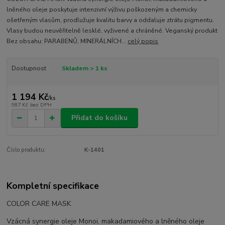
lněného oleje poskytuje intenzivní výživu poškozeným a chemicky
ošetřeným vlasům, prodlužuje kvalitu barvy a oddaluje ztrátu pigmentu.
Vlasy budou neuvěřitelně lesklé, vyživené a chráněné. Veganský produkt
Bez obsahu: PARABENŮ, MINERÁLNÍCH...
celý popis
Dostupnost
Skladem > 1 ks
1 194 Kč
/
ks
987 Kč
bez DPH
Přidat do košíku
Číslo produktu:
K-1401
Kompletní specifikace
COLOR CARE MASK
Vzácná synergie oleje Monoi, makadamiového a lněného oleje