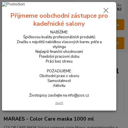
0
ks
CZK
za
0 Kč
Přijmeme oobchodní zástupce pro
kadeřnické salony
Menu
NABÍZÍME:
Špičkovou kvalitu profesionálních produktů
Značku s největší nabídkou vlasových barev, péče a
Hledat
stylingu
Nejlepší finanční ohodnocení
Flexibilní pracovní dobu
Úvod
VŠECHNY PRODUKTY
MARAES - Color maska 1000 ml
Práci bez stresu
MARAES - Color maska 1000 ml
POŽADUJEME:
Obchodní praxi v oboru
Samostatnost
Aktivitu
Životopisy zasílejte na info@jcos.cz
Zavřít
MARAES - Color Care maska 1000 ml
COLOR CARE MASK Vzácná synergie oleje Monoi, makadamiového a