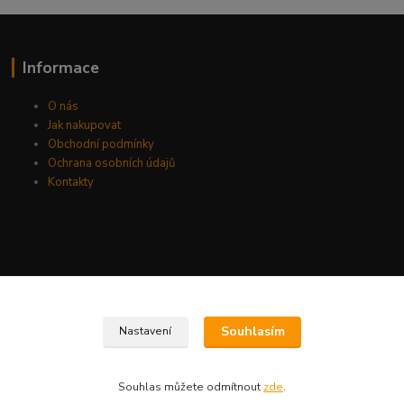
Informace
O nás
Jak nakupovat
Obchodní podmínky
Ochrana osobních údajů
Kontakty
Souhlasím
Nastavení
Souhlas můžete odmítnout
zde
.
Vytvořeno na
Eshop-rychle.cz