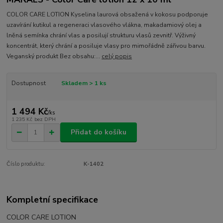
COLOR CARE LOTION Kyselina laurová obsažená v kokosu podporuje
uzavírání kutikul a regeneraci vlasového vlákna, makadamiový olej a
lněná semínka chrání vlas a posilují strukturu vlasů zevnitř. Výživný
koncentrát, který chrání a posiluje vlasy pro mimořádně zářivou barvu.
Veganský produkt Bez obsahu:...
celý popis
Dostupnost
Skladem > 1 ks
1 494 Kč
/
ks
1 235 Kč
bez DPH
Přidat do košíku
Číslo produktu:
K-1402
Kompletní specifikace
COLOR CARE LOTION