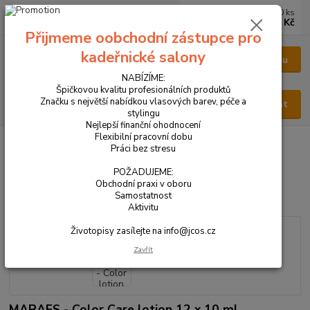
0
ks
CZK
za
0 Kč
Přijmeme oobchodní zástupce pro
kadeřnické salony
Menu
NABÍZÍME:
Špičkovou kvalitu profesionálních produktů
Značku s největší nabídkou vlasových barev, péče a
Hledat
stylingu
Nejlepší finanční ohodnocení
Flexibilní pracovní dobu
Úvod
VŠECHNY PRODUKTY
MARAES - Color lotion 12 x 10 ml
Práci bez stresu
MARAES - Color lotion 12 x 10
POŽADUJEME:
Obchodní praxi v oboru
ml
Samostatnost
Aktivitu
Životopisy zasílejte na info@jcos.cz
Zavřít
MARAES - Color Care lotion 12 x 10 ml