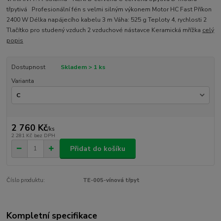
třpytivá Profesionální fén s velmi silným výkonem Motor HC Fast Příkon
2400 W Délka napájecího kabelu 3 m Váha: 525 g Teploty 4, rychlosti 2
Tlačítko pro studený vzduch 2 vzduchové nástavce Keramická mřížka
celý
popis
Dostupnost
Skladem > 1 ks
Varianta
2 760 Kč
/
ks
2 281 Kč
bez DPH
Přidat do košíku
Číslo produktu:
TE-005-vínová třpyt
Kompletní specifikace