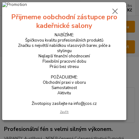
0
ks
CZK
za
0 Kč
Přijmeme oobchodní zástupce pro
kadeřnické salony
Menu
NABÍZÍME:
Špičkovou kvalitu profesionálních produktů
Značku s největší nabídkou vlasových barev, péče a
Hledat
stylingu
Nejlepší finanční ohodnocení
Flexibilní pracovní dobu
Úvod
VŠECHNY PRODUKTY
FORMULA 6000
Práci bez stresu
FORMULA 6000
POŽADUJEME:
Obchodní praxi v oboru
Samostatnost
Aktivitu
Životopisy zasílejte na info@jcos.cz
Zavřít
Profesionální fén s velmi silným výkonem.
VARIANTY: A-stříbrná - NENÍ B-červená C-červená třpytivá D-modrá