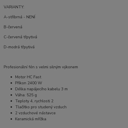
VARIANTY:
A-stříbrná - NENÍ
B-červená
C-červená třpytivá
D-modrá třpytivá
Profesionální fén s velmi silným výkonem
Motor HC Fast
Příkon 2400 W
Délka napájecího kabelu 3 m
Váha: 525 g
Teploty 4, rychlosti 2
Tlačítko pro studený vzduch
2 vzduchové nástavce
Keramická mřížka