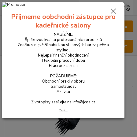
0
ks
CZK
za
0 Kč
Přijmeme oobchodní zástupce pro
kadeřnické salony
Menu
NABÍZÍME:
Špičkovou kvalitu profesionálních produktů
Značku s největší nabídkou vlasových barev, péče a
Hledat
stylingu
Nejlepší finanční ohodnocení
Flexibilní pracovní dobu
Úvod
VŠECHNY PRODUKTY
DIFUZÉR VOLUME
Práci bez stresu
DIFUZÉR VOLUME
POŽADUJEME:
Obchodní praxi v oboru
Samostatnost
Aktivitu
Životopisy zasílejte na info@jcos.cz
Zavřít