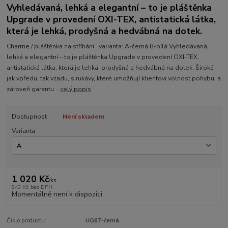
Vyhledávaná, lehká a elegantní – to je pláštěnka
Upgrade v provedení OXI-TEX, antistatická látka,
která je lehká, prodyšná a hedvábná na dotek.
Charme / pláštěnka na stříhání varianta: A-černá B-bílá Vyhledávaná,
lehká a elegantní – to je pláštěnka Upgrade v provedení OXI-TEX,
antistatická látka, která je lehká, prodyšná a hedvábná na dotek. Široká
jak vpředu, tak vzadu, s rukávy, které umožňují klientovi volnost pohybu, a
zároveň garantu...
celý popis
Dostupnost
Není skladem
Varianta
1 020 Kč
/
ks
843 Kč
bez DPH
Momentálně není k dispozici
Číslo produktu:
UG67-černá