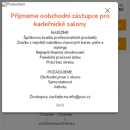
0
ks
CZK
za
0 Kč
Přijmeme oobchodní zástupce pro
kadeřnické salony
Menu
NABÍZÍME:
Špičkovou kvalitu profesionálních produktů
Značku s největší nabídkou vlasových barev, péče a
Hledat
stylingu
Nejlepší finanční ohodnocení
Flexibilní pracovní dobu
Úvod
VŠECHNY PRODUKTY
Charme / pláštěnka na stříhání (černá
Práci bez stresu
nebo bílá)
POŽADUJEME:
Charme / pláštěnka na stříhání
Obchodní praxi v oboru
Samostatnost
(černá nebo bílá)
Aktivitu
Životopisy zasílejte na info@jcos.cz
Zavřít