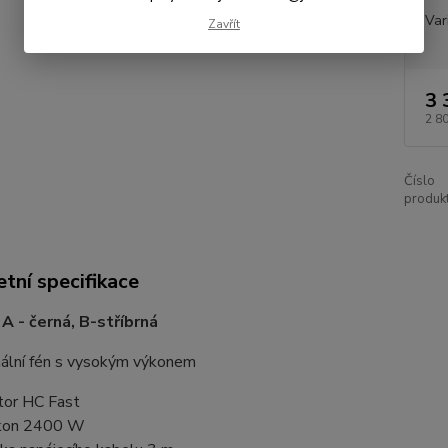
Var
Zavřít
3 
2 8
Číslo
produkt
tní specifikace
 A - černá, B-stříbrná
nální fén s vysokým výkonem
or HC Fast
kon 2400 W