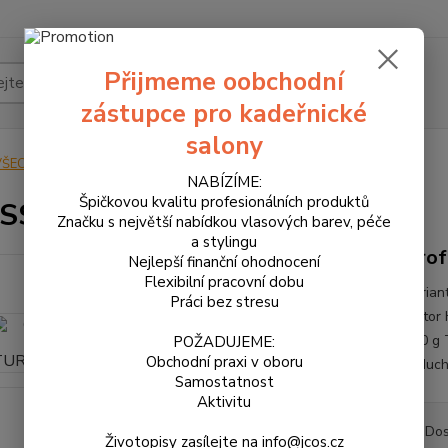
Přijmeme oobchodní
Hledat
zástupce pro kadeřnické
salony
VŠECHNY PRODUKTY
CROSS LINE TURBOPOWER
NABÍZÍME:
Špičkovou kvalitu profesionálních produktů
SS LINE TURBOPOWER
Značku s největší nabídkou vlasových barev, péče
a stylingu
Prof
Nejlepší finanční ohodnocení
Flexibilní pracovní dobu
Varian
Práci bez stresu
Motor 
540 g 
POŽADUJEME:
Obchodní praxi v oboru
vzduch
Samostatnost
Aktivitu
Dos
Životopisy zasílejte na info@jcos.cz