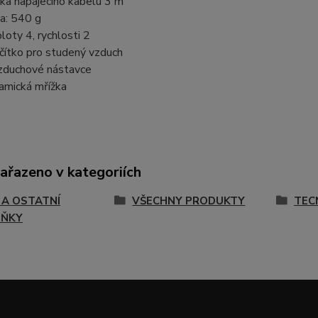
ka napájecího kabelu 3 m
a: 540 g
loty 4, rychlosti 2
čítko pro studený vzduch
zduchové nástavce
amická mřížka
zařazeno v kategoriích
 A OSTATNÍ
VŠECHNY PRODUKTY
TEC
LŇKY