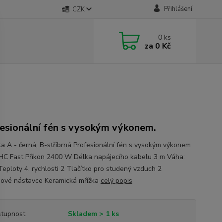
Přihlášení
CZK
0
ks
za
0 Kč
esionální fén s vysokým výkonem.
ta A - černá, B-stříbrná Profesionální fén s vysokým výkonem
HC Fast Příkon 2400 W Délka napájecího kabelu 3 m Váha:
Teploty 4, rychlosti 2 Tlačítko pro studený vzduch 2
ové nástavce Keramická mřížka
celý popis
tupnost
Skladem > 1 ks