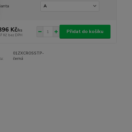
ianta
396 Kč
/
ks
Přidat do košíku
07 Kč
bez DPH
01ZXCROSSTP-
u:
černá