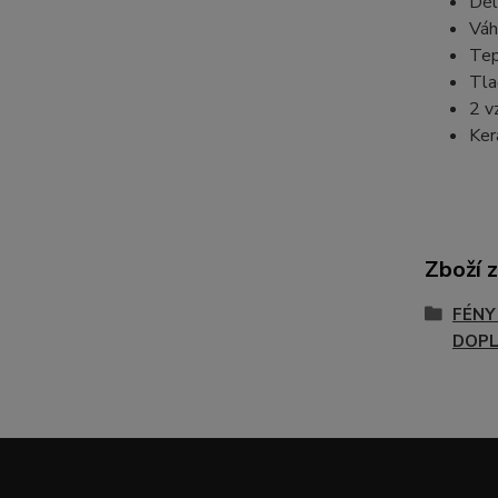
Dél
Váh
Tep
Tla
2 v
Ker
Zboží 
FÉNY
DOP