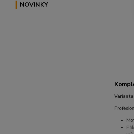
NOVINKY
Komple
Varianta
Profesio
Mot
Pří