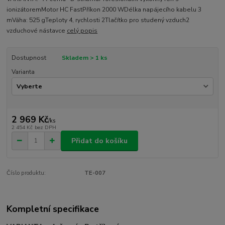
ionizátoremMotor HC FastPříkon 2000 WDélka napájecího kabelu 3
mVáha: 525 gTeploty 4, rychlosti 2Tlačítko pro studený vzduch2
vzduchové nástavce
celý popis
Dostupnost
Skladem > 1 ks
Varianta
2 969 Kč
/
ks
2 454 Kč
bez DPH
Přidat do košíku
Číslo produktu:
TE-007
Kompletní specifikace