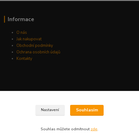
Informace
O nás
Jak nakupovat
Obchodní podmínky
Ochrana osobních údajů
Kontakty
Souhlasím
Nastavení
Souhlas můžete odmítnout
zde
.
Vytvořeno na
Eshop-rychle.cz