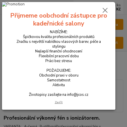
0
ks
CZK
za
0 Kč
Přijmeme oobchodní zástupce pro
kadeřnické salony
Menu
NABÍZÍME:
Špičkovou kvalitu profesionálních produktů
Značku s největší nabídkou vlasových barev, péče a
Hledat
stylingu
Nejlepší finanční ohodnocení
Flexibilní pracovní dobu
Úvod
VŠECHNY PRODUKTY
ATOM IONIC 3000
Práci bez stresu
ATOM IONIC 3000
POŽADUJEME:
Obchodní praxi v oboru
Samostatnost
Aktivitu
Životopisy zasílejte na info@jcos.cz
Zavřít
Profesionální výkonný fén s ionizátorem.
VARIANTA: A-černá B-stříbrnáProfesionální výkonný fén s