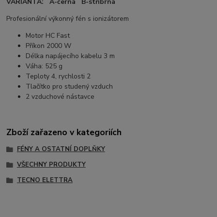
VARIANTA: A-černá B-stříbrná
Profesionální výkonný fén s ionizátorem
Motor HC Fast
Příkon 2000 W
Délka napájecího kabelu 3 m
Váha: 525 g
Teploty 4, rychlosti 2
Tlačítko pro studený vzduch
2 vzduchové nástavce
Zboží zařazeno v kategoriích
FÉNY A OSTATNÍ DOPLŇKY
VŠECHNY PRODUKTY
TECNO ELETTRA