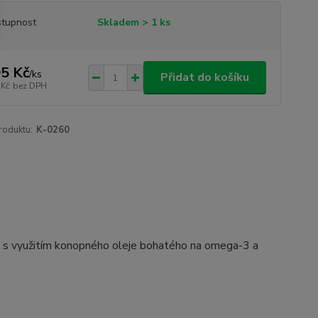
tupnost
Skladem > 1 ks
5 Kč
/
ks
Přidat do košíku
 Kč
bez DPH
roduktu:
K-0260
y s využitím konopného oleje bohatého na omega-3 a