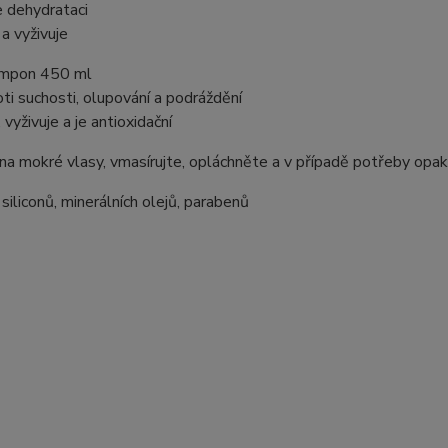
 dehydrataci
 a vyživuje
mpon 450 ml
oti suchosti, olupování a podráždění
 vyživuje a je antioxidační
a mokré vlasy, vmasírujte, opláchněte a v případě potřeby opak
siliconů, minerálních olejů, parabenů