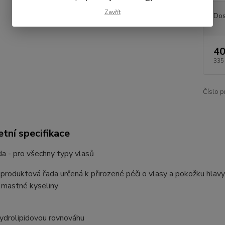
Zavřít
Dos
40
335
Číslo p
tní specifikace
a - pro všechny typy vlasů
roduktová řada určená k přirozené péči o vlasy a pokožku hlav
mastné kyseliny
ydrolipidovou rovnováhu