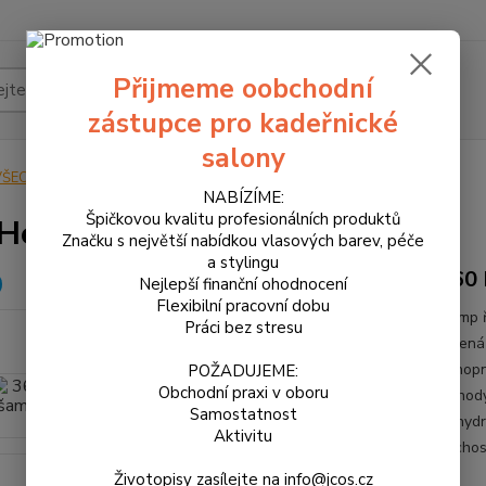
Přijmeme oobchodní
Hledat
zástupce pro kadeřnické
salony
VŠECHNY PRODUKTY
360 Hemp šampon 450 ml
NABÍZÍME:
Špičkovou kvalitu profesionálních produktů
 Hemp šampon 450 ml
Značku s největší nabídkou vlasových barev, péče
a stylingu
360 
Nejlepší finanční ohodnocení
Flexibilní pracovní dobu
Hemp ř
Práci bez stresu
určená
konopn
POŽADUJEME:
Obchodní praxi v oboru
Výhody
Samostatnost
dehydr
Aktivitu
suchost
Životopisy zasílejte na info@jcos.cz