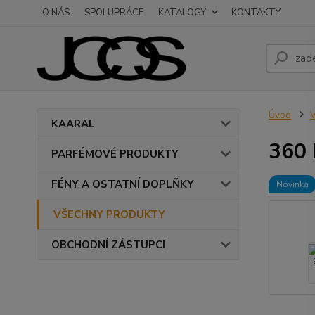
O NÁS
SPOLUPRÁCE
KATALOGY
KONTAKTY
Úvod
KAARAL
360
PARFÉMOVÉ PRODUKTY
FÉNY A OSTATNÍ DOPLŇKY
Novinka
VŠECHNY PRODUKTY
OBCHODNÍ ZÁSTUPCI