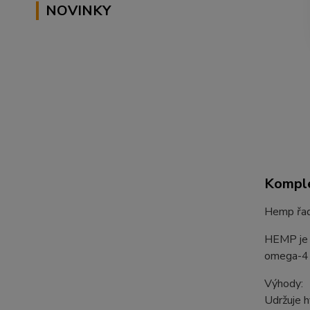
NOVINKY
Komple
Hemp řad
HEMP je p
omega-4 
Výhody:
Udržuje h