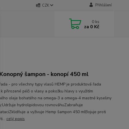
Přihlášení
CZK
0
ks
za
0 Kč
Konopný šampon - konopí 450 ml
ada - pro všechny typy vlasů HEMP je produktová řada
 k přirozené péči o vlasy a pokožku hlavy s využitím
ého oleje bohatého na omega-3 a omega-4 mastné kyseliny
:Udržuje hydrolipidovou rovnováhuZabraňuje
ataciZklidňuje a vyživuje Hemp šampon 450 mlBojuje proti
i...
celý popis