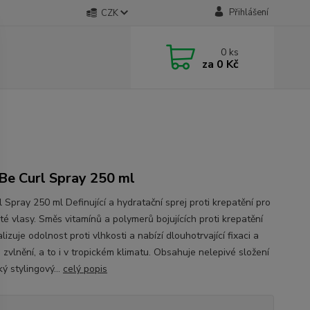
Přihlášení
CZK
0
ks
za
0 Kč
Be Curl Spray 250 ml
 Spray 250 ml Definující a hydratační sprej proti krepatění pro
té vlasy. Směs vitamínů a polymerů bojujících proti krepatění
izuje odolnost proti vlhkosti a nabízí dlouhotrvající fixaci a
i zvlnění, a to i v tropickém klimatu. Obsahuje nelepivé složení
ý stylingový...
celý popis