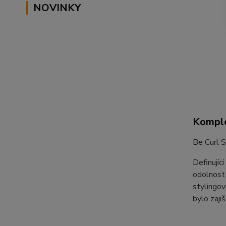
NOVINKY
Komple
Be Curl 
Definujíc
odolnost 
stylingov
bylo zaji