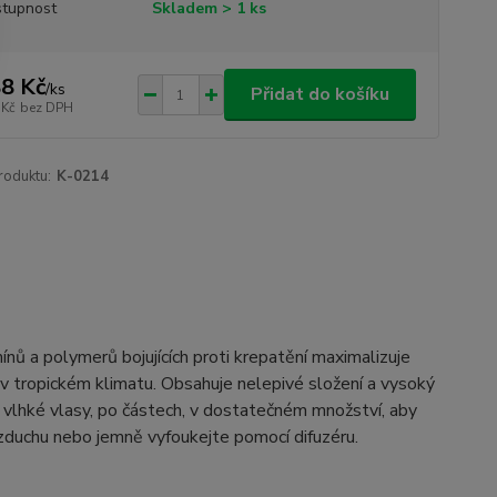
tupnost
Skladem > 1 ks
8 Kč
/
ks
Přidat do košíku
 Kč
bez DPH
roduktu:
K-0214
mínů a polymerů bojujících proti krepatění maximalizuje
to i v tropickém klimatu. Obsahuje nelepivé složení a vysoký
é vlhké vlasy, po částech, v dostatečném množství, aby
vzduchu nebo jemně vyfoukejte pomocí difuzéru.