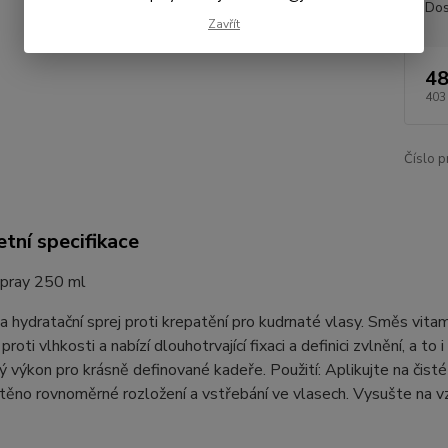
Dos
Zavřít
48
403
Číslo p
tní specifikace
Spray 250 ml
í a hydratační sprej proti krepatění pro kudrnaté vlasy. Směs vita
proti vlhkosti a nabízí dlouhotrvající fixaci a definici zvlnění, a 
ý výkon pro krásně definované kadeře. Použití: Aplikujte na čist
štěno rovnoměrné rozložení a vstřebání ve vlasech. Vysušte na 