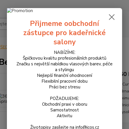
Přijmeme oobchodní
Hledat
zástupce pro kadeřnické
salony
VŠECHNY PRODUKTY
360 Be Curl Spray 250 ml
NABÍZÍME:
Špičkovou kvalitu profesionálních produktů
Be Curl Spray 250 ml
Značku s největší nabídkou vlasových barev, péče
a stylingu
360 
Nejlepší finanční ohodnocení
Flexibilní pracovní dobu
Be Curl
Práci bez stresu
kudrna
maximal
POŽADUJEME:
Obchodní praxi v oboru
definic
Samostatnost
a vysok
Aktivitu
Životopisy zasílejte na info@jcos.cz