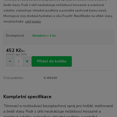
šedé vlasy. Pudr z uhlí neutralizuje nežádoucí mosazné a oranžové
odstíny, zvýrazňuje chladné podtóny a pomáhá zachovat barvu vlasů.
Moringový olej dodává hydrataci a sílu.Použití: Nastříkejte na vlhké vlasy,
neoplachujte.
celý popis
Dostupnost
Skladem > 1 ks
452 Kč
/
ks
374 Kč
bez DPH
Přidat do košíku
Číslo produktu:
K-IN0160
Kompletní specifikace
Tónovací a rozčesávací bezoplachový sprej pro hnědé, melírované
a šedé vlasy. Pudr z uhlí neutralizuje nežádoucí mosazné a
oranžové odstíny, zvýrazňuje chladné podtóny a pomáhá