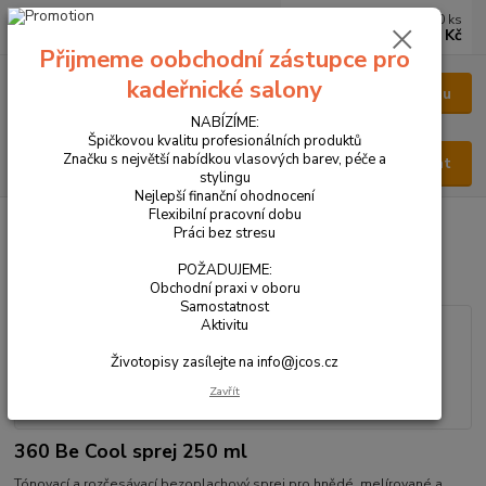
0
ks
CZK
za
0 Kč
Přijmeme oobchodní zástupce pro
kadeřnické salony
Menu
NABÍZÍME:
Špičkovou kvalitu profesionálních produktů
Značku s největší nabídkou vlasových barev, péče a
Hledat
stylingu
Nejlepší finanční ohodnocení
Flexibilní pracovní dobu
Úvod
VŠECHNY PRODUKTY
360 Be Cool sprej 250 ml
Práci bez stresu
360 Be Cool sprej 250 ml
POŽADUJEME:
Obchodní praxi v oboru
Samostatnost
Aktivitu
Životopisy zasílejte na info@jcos.cz
Zavřít
360 Be Cool sprej 250 ml
Tónovací a rozčesávací bezoplachový sprej pro hnědé, melírované a